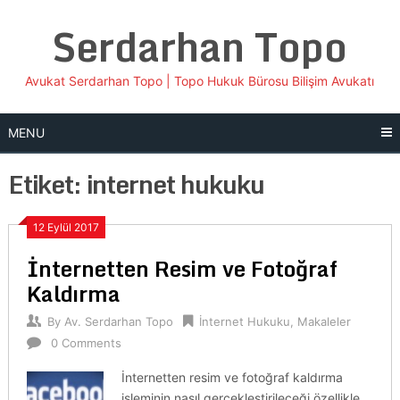
Skip
Serdarhan Topo
to
content
Avukat Serdarhan Topo | Topo Hukuk Bürosu Bilişim Avukatı
MENU
Etiket:
internet hukuku
12 Eylül 2017
İnternetten Resim ve Fotoğraf
Kaldırma
By
Av. Serdarhan Topo
İnternet Hukuku
,
Makaleler
0 Comments
İnternetten resim ve fotoğraf kaldırma
işleminin nasıl gerçekleştirileceği özellikle