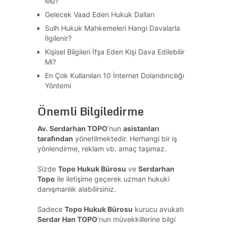
Mu?
Gelecek Vaad Eden Hukuk Dalları
Sulh Hukuk Mahkemeleri Hangi Davalarla
İlgilenir?
Kişisel Bilgileri İfşa Eden Kişi Dava Edilebilir
Mi?
En Çok Kullanılan 10 İnternet Dolandırıcılığı
Yöntemi
Önemli Bilgiledirme
Av. Serdarhan TOPO
‘nun
asistanları
tarafından
yönetilmektedir. Herhangi bir iş
yönlendirme, reklam vb. amaç taşımaz.
Sizde
Topo Hukuk Bürosu
ve
Serdarhan
Topo
ile iletişime geçerek uzman hukuki
danışmanlık alabilirsiniz.
Sadece
Topo Hukuk Bürosu
kurucu avukatı
Serdar Han TOPO
‘nun müvekkillerine bilgi