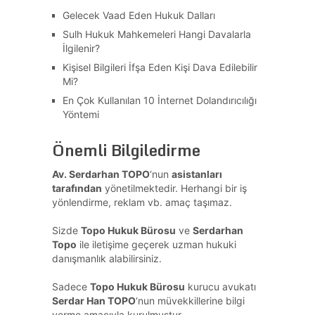
Gelecek Vaad Eden Hukuk Dalları
Sulh Hukuk Mahkemeleri Hangi Davalarla
İlgilenir?
Kişisel Bilgileri İfşa Eden Kişi Dava Edilebilir
Mi?
En Çok Kullanılan 10 İnternet Dolandırıcılığı
Yöntemi
Önemli Bilgiledirme
Av. Serdarhan TOPO
‘nun
asistanları
tarafından
yönetilmektedir. Herhangi bir iş
yönlendirme, reklam vb. amaç taşımaz.
Sizde
Topo Hukuk Bürosu
ve
Serdarhan
Topo
ile iletişime geçerek uzman hukuki
danışmanlık alabilirsiniz.
Sadece
Topo Hukuk Bürosu
kurucu avukatı
Serdar Han TOPO
‘nun müvekkillerine bilgi
verme amacıyla kurulmuştur.