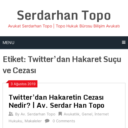
Skip
Serdarhan Topo
to
content
Avukat Serdarhan Topo | Topo Hukuk Bürosu Bilişim Avukatı
MENU
Etiket:
Twitter’dan Hakaret Suçu
ve Cezası
3 Ağustos 2019
Twitter’dan Hakaretin Cezası
Nedir? | Av. Serdar Han Topo
By
Av. Serdarhan Topo
Avukatlık
,
Genel
,
İnternet
Hukuku
,
Makaleler
0 Comments