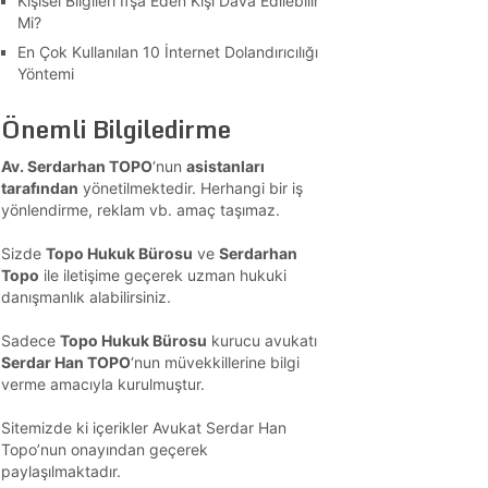
Kişisel Bilgileri İfşa Eden Kişi Dava Edilebilir
Mi?
En Çok Kullanılan 10 İnternet Dolandırıcılığı
Yöntemi
Önemli Bilgiledirme
Av. Serdarhan TOPO
‘nun
asistanları
tarafından
yönetilmektedir. Herhangi bir iş
yönlendirme, reklam vb. amaç taşımaz.
Sizde
Topo Hukuk Bürosu
ve
Serdarhan
Topo
ile iletişime geçerek uzman hukuki
danışmanlık alabilirsiniz.
Sadece
Topo Hukuk Bürosu
kurucu avukatı
Serdar Han TOPO
‘nun müvekkillerine bilgi
verme amacıyla kurulmuştur.
Sitemizde ki içerikler Avukat Serdar Han
Topo’nun onayından geçerek
paylaşılmaktadır.