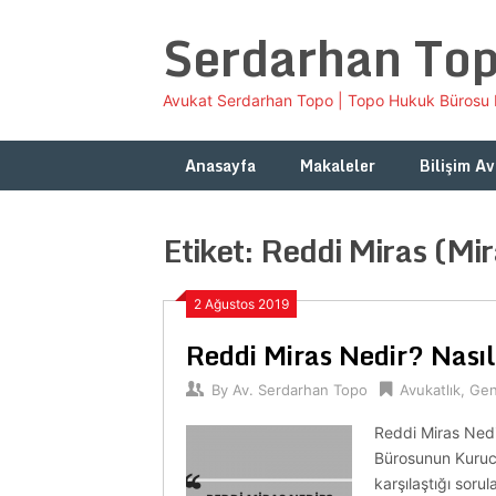
Skip
Serdarhan To
to
content
Avukat Serdarhan Topo | Topo Hukuk Bürosu B
Anasayfa
Makaleler
Bilişim Av
Etiket:
Reddi Miras (Mir
2 Ağustos 2019
Reddi Miras Nedir? Nasıl
By
Av. Serdarhan Topo
Avukatlık
,
Gen
Reddi Miras Nedi
Bürosunun Kurucu
karşılaştığı soru