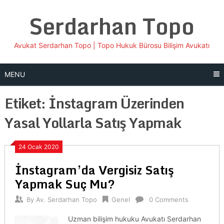
Skip
Serdarhan Topo
to
content
Avukat Serdarhan Topo | Topo Hukuk Bürosu Bilişim Avukatı
MENU
Etiket:
İnstagram Üzerinden
Yasal Yollarla Satış Yapmak
24 Ocak 2020
İnstagram’da Vergisiz Satış
Yapmak Suç Mu?
By
Av. Serdarhan Topo
Genel
0 Comments
Uzman bilişim hukuku Avukatı Serdarhan